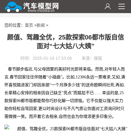
您的位置：
首页
>
新闻
>
颜值、驾趣全优，25款探索06都市版自信
面对“七大姑八大姨”
时间：2025-01-16 17:53:06
来源：搜狐
春节脚步临近,与父母团聚的美好时光即将来临。然而,对年轻人而
言,春节回家往往伴随着“小插曲”。比如,12306永远一票难求;又如,满
怀喜悦踏进家门却因亲朋“一个月挣多少钱”的送命题瞬间社死;再如,
长辈精心安排的相亲因自己缺乏“亮点”而尴尬不已……幸运的是,25
款探索06都市版都能帮你巧妙化解一切烦恼。它不仅能以强大实力
助你轻松自驾回家,更以时尚设计与不凡气质让你面对工资询问时只
需微微一笑。而开着它去相亲,自然也会为你增添更多印象分。