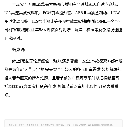
主动安全方面,25款探索06都市版配有全速域ACC自适应巡航、
ICA高速集成式巡航、FCW前碰撞预警、AEB自动紧急制动、LDW
车道偏离预警、IES智能避让等多项智能驾驶辅助功能,好似一名“老
司机”如影随形,让年轻人即使面对泥泞、坑洼、狭窄等复杂路况也能
轻松应对。
结束语:
综上所述,无论是颜值、动力,还是智能、安全,25款探索06都市版
都是为年轻人量身定做,完美契合年轻人的多元用车需求,轻松解决年
轻人春节回家的所有难题。且春节前购车还可享限时以旧换新至高
抵35000元(含国家补贴)等钜惠,打算节前购车的小伙伴,赶紧去看看
吧。
郑重声明：文章仅代表原作者观点，不代表本站立场；如有侵权、违规，可直接反馈本站，我们将会作修改或删除处理。