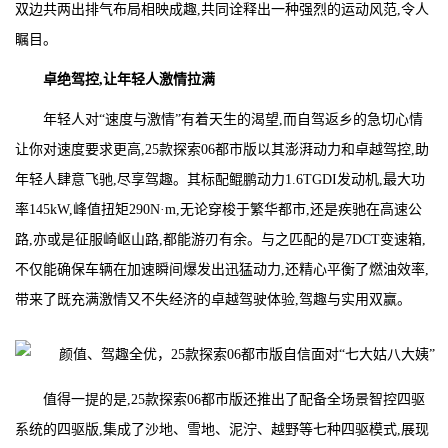
双边共两出排气布局相映成趣,共同诠释出一种强烈的运动风范,令人
瞩目。
卓绝
驾控
,
让年轻人激情拉满
年轻人对“速度与激情”有着天生的渴望,而自驾返乡的急切心情
让你对速度要求更高,25款探索06都市版以其澎湃动力和卓越驾控,助
年轻人肆意飞驰,尽享驾趣。其标配鲲鹏动力1.6TGDI发动机,最大功
率145kW,峰值扭矩290N·m,无论穿梭于繁华都市,还是疾驰在高速公
路,亦或是征服崎岖山路,都能游刃有余。与之匹配的是7DCT变速箱,
不仅能确保车辆在加速瞬间爆发出迅猛动力,还精心平衡了燃油效率,
带来了既充满激情又不失经济的卓越驾驶体验,驾趣与实用双赢。
值得一提的是,25款探索06都市版还推出了配备全场景智控四驱
系统的四驱版,集成了沙地、雪地、泥泞、越野等七种四驱模式,展现