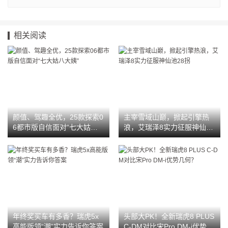
相关阅读
颜值、驾趣全优，25款探索0
主宰雪域山巅，掀起引擎热
6都市版自信面对“七大姑八
浪，艾瑞泽8实力征服神仙池
大姨”
28拐
年终奖买车有多香？瑞虎5x
头部大PK！全新瑞虎8 PLUS
高能版领“潮”实力告诉你答案
C-DM对比宋Pro DM-i优势几