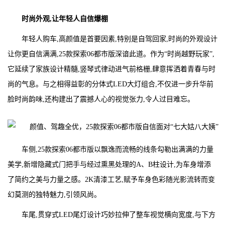
时尚外观,让年轻人自信爆棚
年轻人购车,高颜值是首要因素,特别是自驾回家,时尚的外观设计
让你更自信满满,25款探索06都市版深谙此道。作为“时尚越野玩家”,
它延续了家族设计精髓,竖琴式律动进气前格栅,肆意挥洒着青春与时
尚的气息。与之相得益彰的分体式LED大灯组合,不仅进一步升华前
脸时尚韵味,还构建出了震撼人心的视觉张力,令人过目难忘。
车侧,25款探索06都市版以飘逸而流畅的线条勾勒出满满的力量
美学,新增隐藏式门把手与经过熏黑处理的A、B柱设计,为车身增添
了简约之美与力量之感。2K清漆工艺,赋予车身色彩随光影流转而变
幻莫测的独特魅力,引领风尚。
车尾,贯穿式LED尾灯设计巧妙拉伸了整车视觉横向宽度,与下方