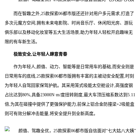
而在智趣之外,25款探索06都市版还还针对用户多元需求,打造了
多次元魔方空间,拥有未来电影院、时尚音乐厅、休闲阳光房、游玩
俱乐部以及移动化妆室等五大生活场景,助力年轻人轻松开启趣味无
限的有车新生活。
极致安全,让年轻人肆意青春
作为年轻人,颜值、动力、智能等是日常用车的基础,而安全则是
日常用车的底线,25款探索06都市版拥有丰富的主被动安全配置,时刻
为年轻人自驾回家保驾护航。其采用笼式吸能太空舱设计,高强度钢
占比达到80%,具备23000N·m/度扭转刚度,最大车顶压缩系数达到5.11
倍,为其在碰撞中提供了更强保护能力,前保上铝合金防撞梁+2吸能盒
则可有效分解冲击能量,将安全提升到全新高度。