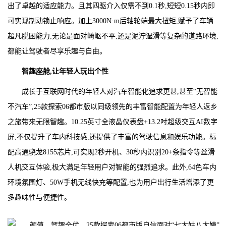
出了卓越的适应能力。且其四驱介入仅需不到0.1秒,短短0.15秒内即
可实现制动锁止响应。加上3000N·m后轴轮端最大扭矩,赋予了车辆
超凡脱困能力,无论是面对崎岖不平,还是泥泞湿滑等复杂的道路环境,
都能让驾驶者尽享乐趣与自由。
智趣
座舱
,让年轻人玩出个性
成长于互联网时代的年轻人对汽车智能化追求更甚,甚至“无智能
不汽车”,25款探索06都市版以同级领先的丰富智能配置为年轻人返乡
之旅带来无限智趣。10.25英寸全液晶仪表盘+13.2吋超级交互AI数字
屏,不仅提升了车内科技感,还提供了丰富的驾驶信息和娱乐功能。标
配高通骁龙8155芯片,可实现2秒开机、30秒内识别20+条指令等丝滑
人机交互体验,极大满足年轻用户对智能的强烈追求。此外,64色车内
环境氛围灯、50W手机无线快充等配置,也为用户出行生活增添了更
多趣味性与便捷性。