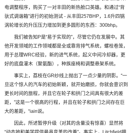
电调整程序，购买了一对丰田的新热舱口英雄。和通过“背
驮式调谐箱”进行的初始测试 - 从丰田257BHP，1.6升四锅
涡轮增长的升压压力增加到更多圆形的东西：300bhp。
我们被告知P是“易于实现的”，尽管它仍在发展中。其
他开发领域的工作领域都是全或靠背排气系统，螺栓卷笼，
用于总理WRC经验，新的进气系统，起义中间冷却器，更
好的底盘灌木（聚氨酯），种族座椅和调整悬架系统。
事实上，荔枝在GR纱线上抛出了一点少量的阴影。“一
旦这个惊人的汽车的初始新颖，就开始磨损，你就会意识到
更长时间的旅程，并且它在轮子和拱门之间具有很大的差
距，”这是一个很高的行程，并且在轮子和拱门之间存在巨
大的差距，“iain说。
因此，所述暂停升级（对其的含量没有惊喜）显然将
“动态地和美学提供最具变革的改善”。事实上，Litchfield拥