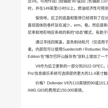
压V8。可用作双门短轴距'90'或四门长轴距'11
时，并在149英里/小时以上。燃油经济性可预测令人震
愉快地，后卫的底盘和暂停已经得到了应
直径固体防卷杆旨在减少，erm，卷。然后是
尼率和地形响应系统的新的“动态”模式，有助于驱动
通过寻找四尾盖，蓝色制动轮尺（仅适用于前
者。内部您可以使用Suedecloth / Robustec R
Edition'在“喀尔巴阡山脉灰色”涂料上增加
V8作为后卫更新的一部分到2022-SPEC。简而
Pro'信息娱乐系统可选择提供更大的11.4英
价格？Defender V8为110英镑的90或
AMG G63的费用近150,000英镑。