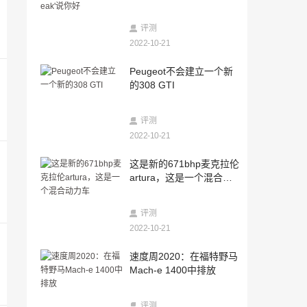
2022-10-21
outta的方式，这是新的警察斯柯达八仙手
评测
vrs
2022-10-21
2022-10-21
Peugeot不会建立一个新
现代的下一个交叉将被称为Bayon
的308 GTI
2022-10-21
评测
这是一个装甲hennessey velociraptor
2022-10-21
2022-10-21
这是新的671bhp麦克拉伦
三菱正在拍卖整个遗产舰队
artura，这是一个混合动
力车
2022-10-21
评测
这个精彩的摩根3惠勒被美国发动机杀死了
2022-10-21
2022-10-21
速度周2020：在福特野马
这是您在新日产Qashqai的第一次瞥见
Mach-e 1400中排放
2022-10-21
评测