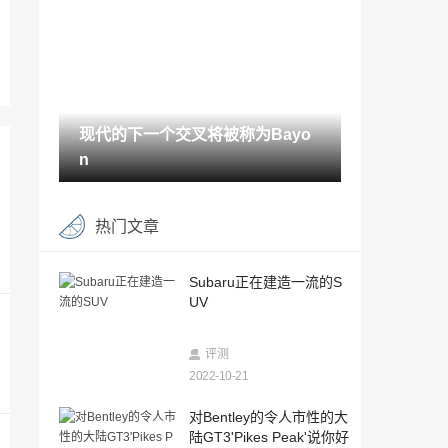
个混合动力车
2022-10-21
官方的！新的AMG C63将是一个4℃的混
合动力......用电动涡轮增压
2022-10-21
现代的下一个交叉将被称为Bayo
这是全新的梅赛德斯 - 奔驰eqa
n
2022-10-21
欢迎来到Dacia Bigster概念
热门文章
2022-10-21
您现在可以使用摩托车作为赛车SIM
Subaru正在建造一流的S
UV
2022-10-21
速度周2020：在福特野马Mach-e 1400中
评测
排放
2022-10-21
2022-10-21
欢呼！奥迪e-tron gt会愉快地漂移*
对Bentley的令人市性的大
陆GT3'Pikes Peak'说你好