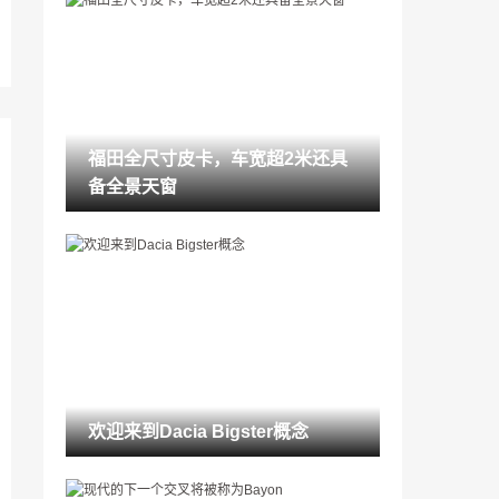
看哪：新梅赛德斯 - 梅巴赫S级
2022-10-21
花哨拥有这个of-offolls-royce庄园？
2022-10-21
福田全尺寸皮卡，车宽超2米还具
Peugeot不会建立一个新的308 GTI
备全景天窗
2022-10-21
Sergio Perez将在2021年驾驶红牛
2022-10-21
大德国汽车制造商正在改变他们建造汽车
的方式
2022-10-21
记住经典游戏：Cruis'n USA（1994）
欢迎来到Dacia Bigster概念
2022-10-21
这是新的671bhp麦克拉伦artura，这是一