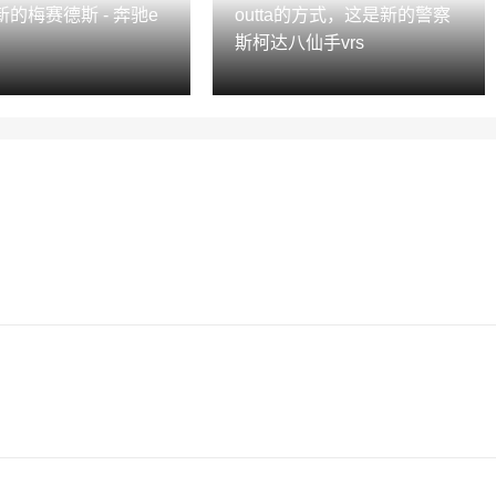
的梅赛德斯 - 奔驰e
outta的方式，这是新的警察
斯柯达八仙手vrs