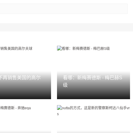
不再销售美国的高尔
看哪：新梅赛德斯 - 梅巴赫S
级