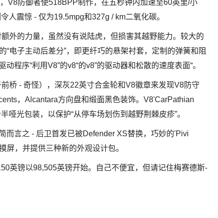
0'，V8防御者使518BPP制作，在五秒钟内加速至60英里/小
惊 - 仅为19.5mpg和327g / km二氧化碳。
对额外的力量，虽然没有说陆虎，但损害其越野能力。较大的
新的“电子主动后差分”，即更纤巧的悬架衬套，定制的弹簧和阻
程序“利用V8”的v8“的v8”的驱动器和松散的速度表面“。
桥 - 奇怪），深灰22英寸合金轮和V8徽章来发现V8防守
ecents，Alcantara方向盘和缎面黑色装饰。V8'CarPathian
了一个半哑光包装，以保护“从停车场划伤到越野荆棘皮疹”。
言之 - 后卫首发已被Defender XS替换，巧妙的'Pivi
寸触摸屏，并提供三种新的外观设计包。
101,150英镑以98,505英镑开始。自己不便宜，但请记住梅赛德斯-