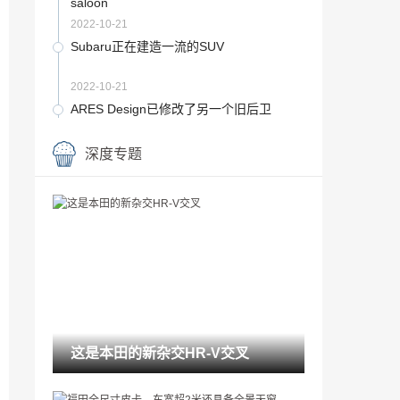
saloon
2022-10-21
Subaru正在建造一流的SUV
2022-10-21
ARES Design已修改了另一个旧后卫
2022-10-21
深度专题
大众将不再销售美国的高尔夫球
2022-10-21
Porsche 718 Cayman GT4 PDK VS手册
2022-10-21
对Bentley的令人市性的大陆GT3'Pikes Pe
ak'说你好
2022-10-21
这是本田的新杂交HR-V交叉
遇见新的乐高技巧吉普牧师
2022-10-21