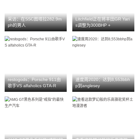
采访：在SSC图塔拉282.9m
Litchfield正在将丰田GR Yari
ph的男人
s调整为300BHP +
restogods：Porsche 911由
速度周2020：达到8,553bbh
歌手VS alfaholics GTA-R
p到anglesey