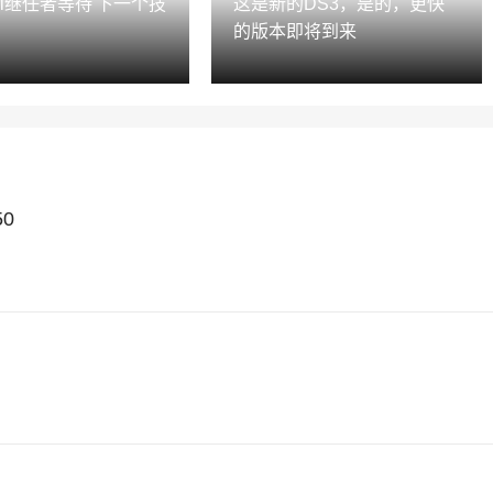
rari继任者等待'下一个技
这是新的DS3，是的，更快
的版本即将到来
50