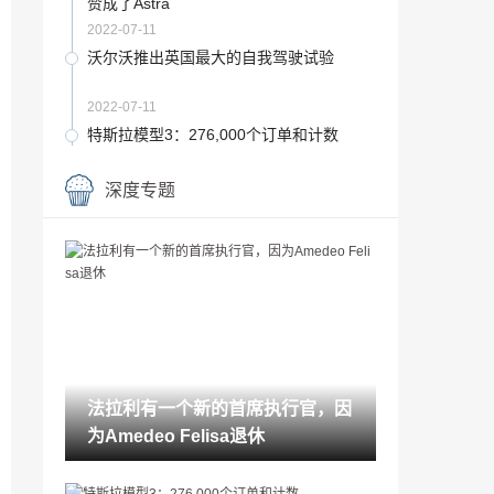
赞成了Astra
2022-07-11
沃尔沃推出英国最大的自我驾驶试验
2022-07-11
特斯拉模型3：276,000个订单和计数
2022-07-11
深度专题
战火再燃！北京汽车魔方携手王者8强争霸
赛火爆上演，凭实力出色
2022-07-11
梅赛德斯给了CLA一个非常温和的更新
2022-07-11
听到Vaughn Gittin JR的令人难以置信的9
00BHP野马
法拉利有一个新的首席执行官，因
2022-07-11
为Amedeo Felisa退休
在本月的新顶级装备杂志中获取您的TGT
V预览！
2022-07-11