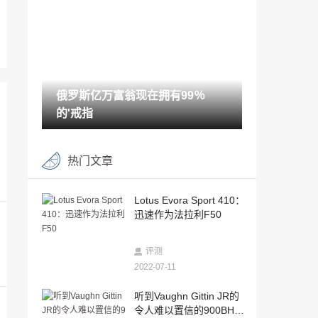
2022-07-11
这是新的335bhp bmw m140i
2022-07-11
俄罗斯亿万富翁现在拥有99％
视频：600BHP体育场超级坠毁了疯狂
的'戒指
2022-07-11
一个经销商有一个Laferrari和Mclaren P1
热门文章
出售
2022-07-11
这是新的梅赛德斯C级敞蓬车
Lotus Evora Sport 410：
迅速作为法拉利F50
2022-07-11
这是新的DS3，是的，更快的版本即将到
评测
来
2022-07-11
2022-07-11
DTM CHAMP PASCAL WEHRLEIN在201
听到Vaughn Gittin JR的
6年确保F1驱动器
令人难以置信的900BHP