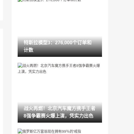
这是地球上最令人兴奋的丰田普锐斯
2022-07-11
俄罗斯亿万富翁现在拥有99％的'戒指
2022-07-11
特斯拉模型3：276,000个订单和
这是一个由钟表匠设计的602bhp superca
计数
r
2022-07-11
你可以买一个官方的乐高Caterham七
2022-07-11
这华丽，10.3米的法拉利250 GT待售
2022-07-11
战火再燃！北京汽车魔方携手王者
Pininfarina P4 / 5将再次比赛
8强争霸赛火爆上演，凭实力出色
2022-07-11
Laferrari继任者等待'下一个技术飞跃'