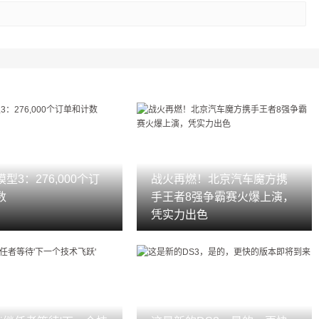
型3：276,000个订
战火再燃！北京汽车魔方携
数
手王者8强争霸赛火爆上演，
凭实力出色