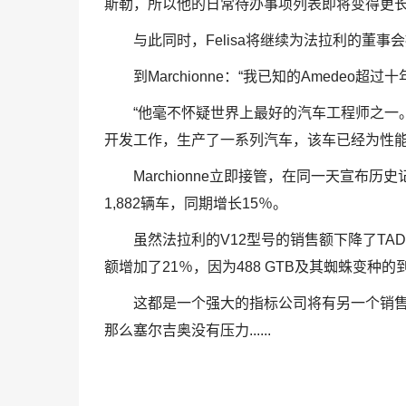
斯勒，所以他的日常待办事项列表即将变得更
与此同时，Felisa将继续为法拉利的董
到Marchionne：“我已知的Amede
“他毫不怀疑世界上最好的汽车工程师之一
开发工作，生产了一系列汽车，该车已经为性能
Marchionne立即接管，在同一天宣布
1,882辆车，同期增长15％。
虽然法拉利的V12型号的销售额下降了TAD - 
额增加了21％，因为488 GTB及其蜘蛛变种的
这都是一个强大的指标公司将有另一个销售年
那么塞尔吉奥没有压力......