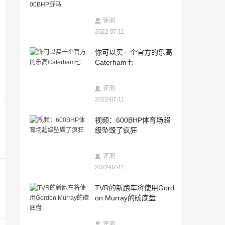
野马
2022-07-11
TVR的新跑车将使用Gordon Murray的碳
评测
底盘
2022-07-11
2022-07-11
你可以买一个官方的乐高
这是你实际负担得起的氢气车
Caterham七
2022-07-11
评测
视频：观看这个唱片的集会跳跃
2022-07-11
2022-07-11
视频：600BHP体育场超
非理性欲望的对象：图标D200重整器
级坠毁了疯狂
2022-07-11
评测
尼斯天际线是最具标志性的日本车吗？
2022-07-11
2022-07-11
TVR的新跑车将使用Gord
视频：特斯拉模型在澳大利亚比赛
on Murray的碳底盘
2022-07-11
评测